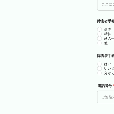
障害者手
身体
精神
愛の
他
障害者手
はい
いい
分か
電話番号