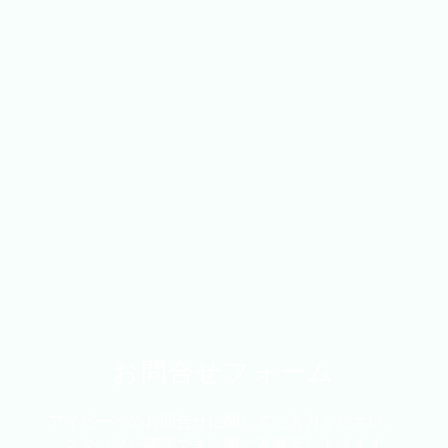
​お問合せフォーム
アイビーへのお問合せに関してご入力ください。
​スタッフが確認でき次第ご返事差し上げます