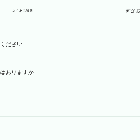
よくある質問
ください
病のある方へ就労場所の提供や業務を通じて自立に向けた訓練
づく福祉サービスのひとつであり、障害をお持ちの方は職員の支
はありますか
 利用の条件として障害をお持ちの方、難病をお持ちの方で、現
けた訓練と、事業所で業務を行っていただきますが、障害をお持
用いただくことが可能です。 初回の事業所見学の後、体験期間
ます。
 10：10‐11：10 業務 11：20-12：20 業務 12：20
：45 清掃 終礼 15：00-17：00 オフィス開放（オフィスを