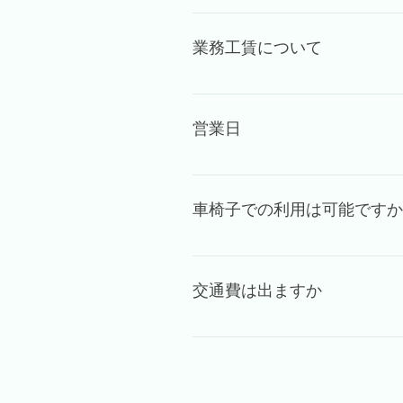
就労継続支援B型IVYの利用を
話 03-6262-8882 メール
業務工賃について
見学、ご面談 ③体験 ④振り返り
IVYでは1時間400円の最低業
なります。 例えば月に20日出勤し
営業日
賃は変動します。 アイビーでは
月曜日～金曜日 土曜日は隔週で
ておりますので自習スペースと
車椅子での利用は可能ですか
車椅子での利用は可能ですが、I
交通費は出ますか
毎月、上限1万円まで実費とし