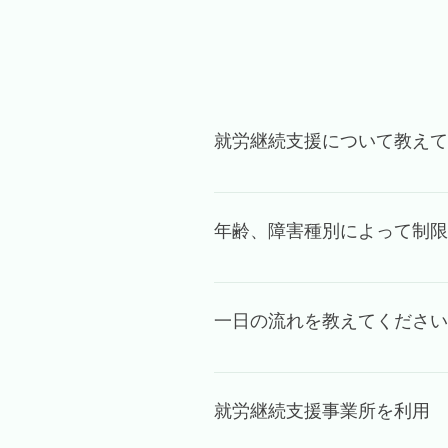
就労継続支援について教えて
就労継続支援B型は、障害や難
です。 障害者総合支援法に基
年齢、障害種別によって制限
ることが可能です。
年齢、障害種別は問いません。
ります。 事業所では自立に向
一日の流れを教えてください
就労継続支援のサービスをご利
行い利用の希望をお伺いいたし
１日の流れは 10：00 出勤 朝礼
14：30 業務 14：30-14
就労継続支援事業所を利用
となります。